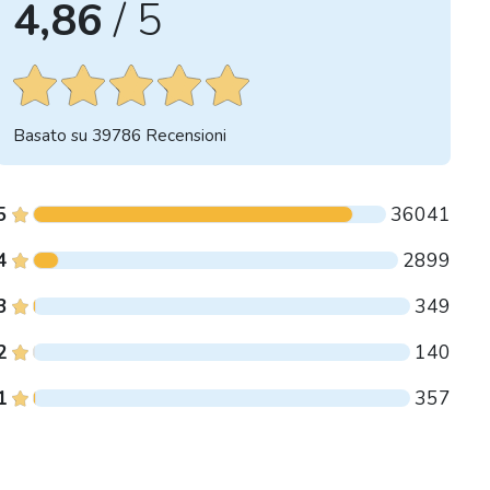
4,86
/ 5
Basato su
39786
Recensioni
5
36041
4
2899
3
349
2
140
1
357